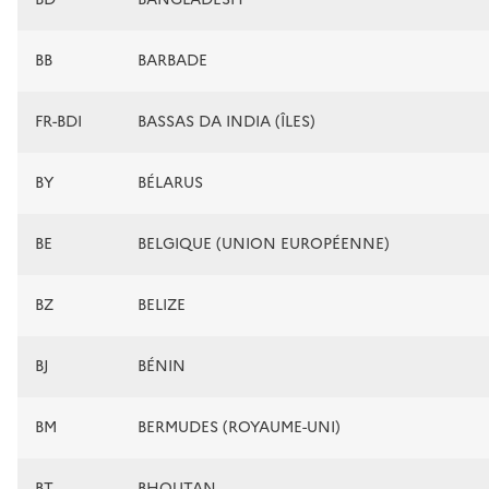
BB
BARBADE
FR-BDI
BASSAS DA INDIA (ÎLES)
BY
BÉLARUS
BE
BELGIQUE (UNION EUROPÉENNE)
BZ
BELIZE
BJ
BÉNIN
BM
BERMUDES (ROYAUME-UNI)
BT
BHOUTAN