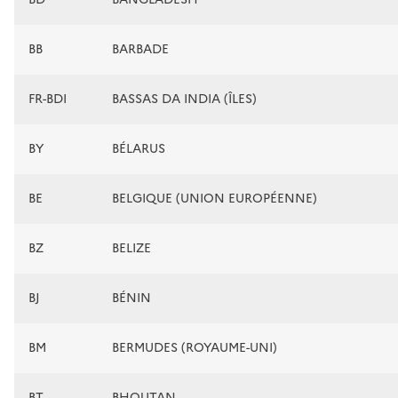
BB
BARBADE
FR-BDI
BASSAS DA INDIA (ÎLES)
BY
BÉLARUS
BE
BELGIQUE (UNION EUROPÉENNE)
BZ
BELIZE
BJ
BÉNIN
BM
BERMUDES (ROYAUME-UNI)
BT
BHOUTAN