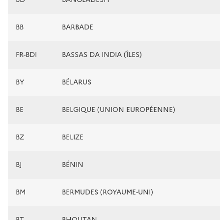
BB
BARBADE
FR-BDI
BASSAS DA INDIA (ÎLES)
BY
BÉLARUS
BE
BELGIQUE (UNION EUROPÉENNE)
BZ
BELIZE
BJ
BÉNIN
BM
BERMUDES (ROYAUME-UNI)
BT
BHOUTAN