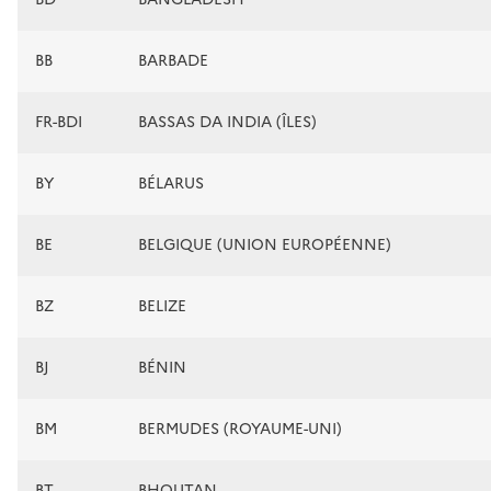
BB
BARBADE
FR-BDI
BASSAS DA INDIA (ÎLES)
BY
BÉLARUS
BE
BELGIQUE (UNION EUROPÉENNE)
BZ
BELIZE
BJ
BÉNIN
BM
BERMUDES (ROYAUME-UNI)
BT
BHOUTAN