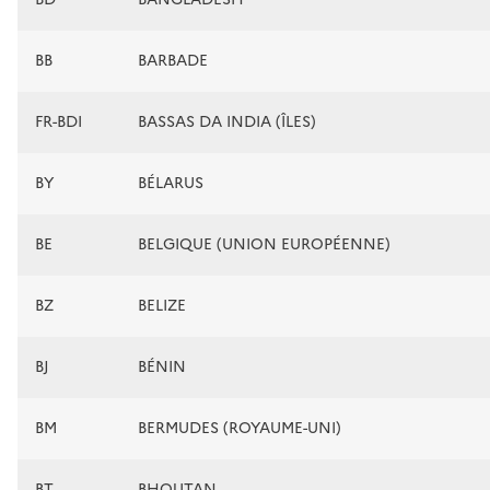
BB
BARBADE
FR-BDI
BASSAS DA INDIA (ÎLES)
BY
BÉLARUS
BE
BELGIQUE (UNION EUROPÉENNE)
BZ
BELIZE
BJ
BÉNIN
BM
BERMUDES (ROYAUME-UNI)
BT
BHOUTAN