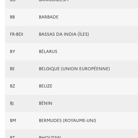
BB
BARBADE
FR-BDI
BASSAS DA INDIA (ÎLES)
BY
BÉLARUS
BE
BELGIQUE (UNION EUROPÉENNE)
BZ
BELIZE
BJ
BÉNIN
BM
BERMUDES (ROYAUME-UNI)
BT
BHOUTAN