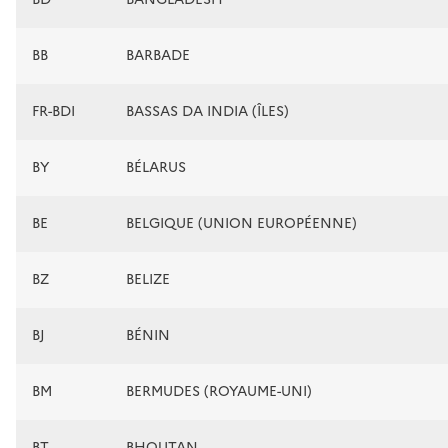
BB
BARBADE
FR-BDI
BASSAS DA INDIA (ÎLES)
BY
BÉLARUS
BE
BELGIQUE (UNION EUROPÉENNE)
BZ
BELIZE
BJ
BÉNIN
BM
BERMUDES (ROYAUME-UNI)
BT
BHOUTAN