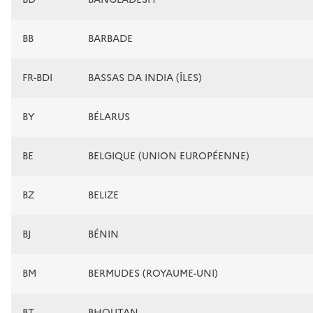
BB
BARBADE
FR-BDI
BASSAS DA INDIA (ÎLES)
BY
BÉLARUS
BE
BELGIQUE (UNION EUROPÉENNE)
BZ
BELIZE
BJ
BÉNIN
BM
BERMUDES (ROYAUME-UNI)
BT
BHOUTAN