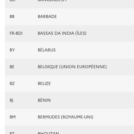
BB
BARBADE
FR-BDI
BASSAS DA INDIA (ÎLES)
BY
BÉLARUS
BE
BELGIQUE (UNION EUROPÉENNE)
BZ
BELIZE
BJ
BÉNIN
BM
BERMUDES (ROYAUME-UNI)
BT
BHOUTAN