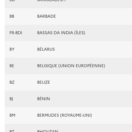
BB
BARBADE
FR-BDI
BASSAS DA INDIA (ÎLES)
BY
BÉLARUS
BE
BELGIQUE (UNION EUROPÉENNE)
BZ
BELIZE
BJ
BÉNIN
BM
BERMUDES (ROYAUME-UNI)
BT
BHOUTAN