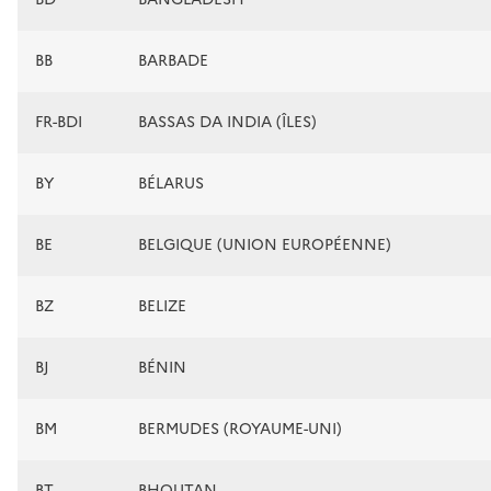
BB
BARBADE
FR-BDI
BASSAS DA INDIA (ÎLES)
BY
BÉLARUS
BE
BELGIQUE (UNION EUROPÉENNE)
BZ
BELIZE
BJ
BÉNIN
BM
BERMUDES (ROYAUME-UNI)
BT
BHOUTAN