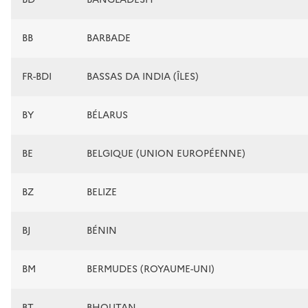
BB
BARBADE
FR-BDI
BASSAS DA INDIA (ÎLES)
BY
BÉLARUS
BE
BELGIQUE (UNION EUROPÉENNE)
BZ
BELIZE
BJ
BÉNIN
BM
BERMUDES (ROYAUME-UNI)
BT
BHOUTAN