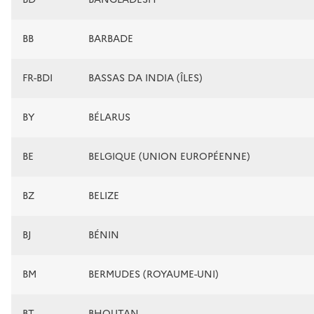
BB
BARBADE
FR-BDI
BASSAS DA INDIA (ÎLES)
BY
BÉLARUS
BE
BELGIQUE (UNION EUROPÉENNE)
BZ
BELIZE
BJ
BÉNIN
BM
BERMUDES (ROYAUME-UNI)
BT
BHOUTAN