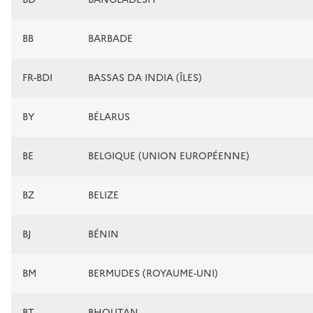
BB
BARBADE
FR-BDI
BASSAS DA INDIA (ÎLES)
BY
BÉLARUS
BE
BELGIQUE (UNION EUROPÉENNE)
BZ
BELIZE
BJ
BÉNIN
BM
BERMUDES (ROYAUME-UNI)
BT
BHOUTAN