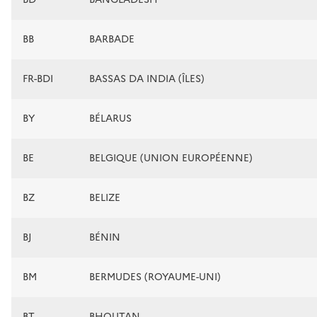
BB
BARBADE
FR-BDI
BASSAS DA INDIA (ÎLES)
BY
BÉLARUS
BE
BELGIQUE (UNION EUROPÉENNE)
BZ
BELIZE
BJ
BÉNIN
BM
BERMUDES (ROYAUME-UNI)
BT
BHOUTAN