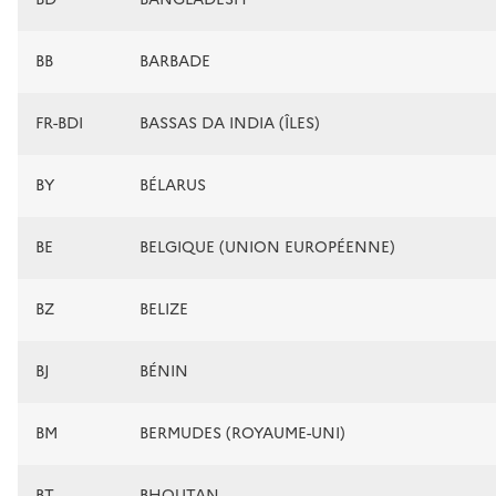
BB
BARBADE
FR-BDI
BASSAS DA INDIA (ÎLES)
BY
BÉLARUS
BE
BELGIQUE (UNION EUROPÉENNE)
BZ
BELIZE
BJ
BÉNIN
BM
BERMUDES (ROYAUME-UNI)
BT
BHOUTAN