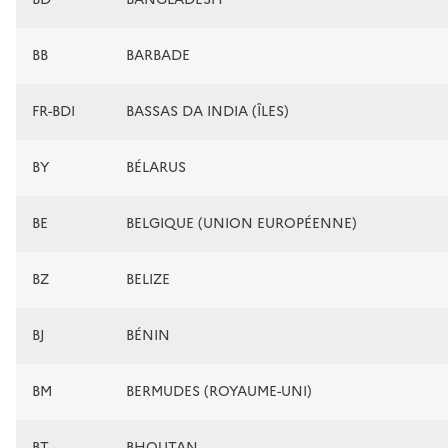
BB
BARBADE
FR-BDI
BASSAS DA INDIA (ÎLES)
BY
BÉLARUS
BE
BELGIQUE (UNION EUROPÉENNE)
BZ
BELIZE
BJ
BÉNIN
BM
BERMUDES (ROYAUME-UNI)
BT
BHOUTAN