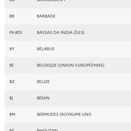
BB
BARBADE
FR-BDI
BASSAS DA INDIA (ÎLES)
BY
BÉLARUS
BE
BELGIQUE (UNION EUROPÉENNE)
BZ
BELIZE
BJ
BÉNIN
BM
BERMUDES (ROYAUME-UNI)
BT
BHOUTAN