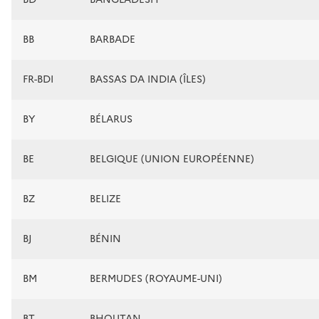
BB
BARBADE
FR-BDI
BASSAS DA INDIA (ÎLES)
BY
BÉLARUS
BE
BELGIQUE (UNION EUROPÉENNE)
BZ
BELIZE
BJ
BÉNIN
BM
BERMUDES (ROYAUME-UNI)
BT
BHOUTAN