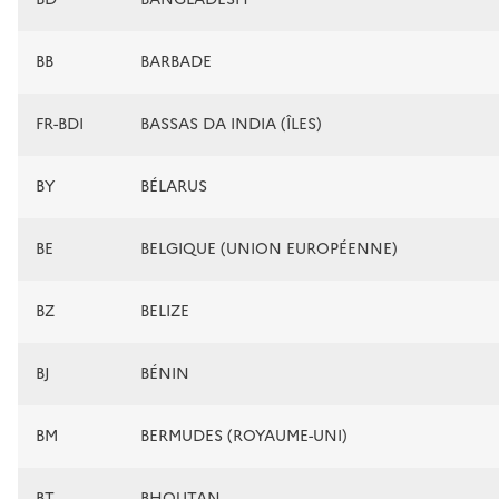
BB
BARBADE
FR-BDI
BASSAS DA INDIA (ÎLES)
BY
BÉLARUS
BE
BELGIQUE (UNION EUROPÉENNE)
BZ
BELIZE
BJ
BÉNIN
BM
BERMUDES (ROYAUME-UNI)
BT
BHOUTAN