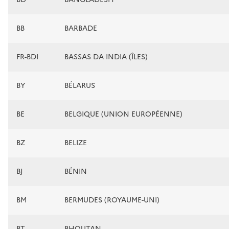
BB
BARBADE
FR-BDI
BASSAS DA INDIA (ÎLES)
BY
BÉLARUS
BE
BELGIQUE (UNION EUROPÉENNE)
BZ
BELIZE
BJ
BÉNIN
BM
BERMUDES (ROYAUME-UNI)
BT
BHOUTAN