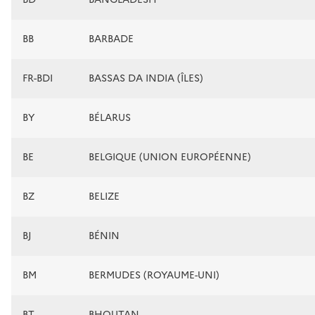
BB
BARBADE
FR-BDI
BASSAS DA INDIA (ÎLES)
BY
BÉLARUS
BE
BELGIQUE (UNION EUROPÉENNE)
BZ
BELIZE
BJ
BÉNIN
BM
BERMUDES (ROYAUME-UNI)
BT
BHOUTAN