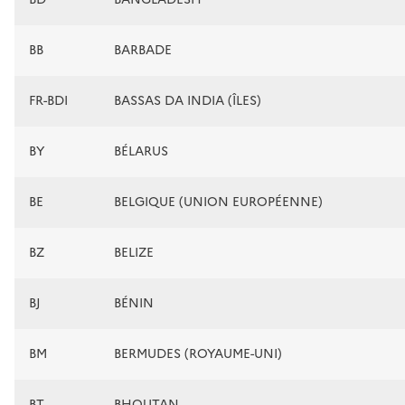
BB
BARBADE
FR-BDI
BASSAS DA INDIA (ÎLES)
BY
BÉLARUS
BE
BELGIQUE (UNION EUROPÉENNE)
BZ
BELIZE
BJ
BÉNIN
BM
BERMUDES (ROYAUME-UNI)
BT
BHOUTAN