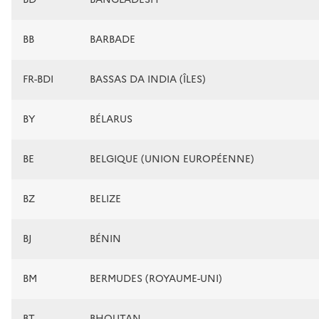
BB
BARBADE
FR-BDI
BASSAS DA INDIA (ÎLES)
BY
BÉLARUS
BE
BELGIQUE (UNION EUROPÉENNE)
BZ
BELIZE
BJ
BÉNIN
BM
BERMUDES (ROYAUME-UNI)
BT
BHOUTAN