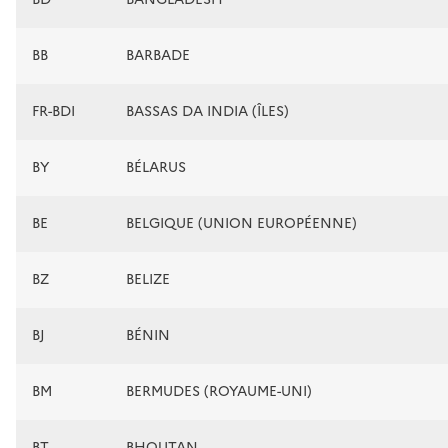
BB
BARBADE
FR-BDI
BASSAS DA INDIA (ÎLES)
BY
BÉLARUS
BE
BELGIQUE (UNION EUROPÉENNE)
BZ
BELIZE
BJ
BÉNIN
BM
BERMUDES (ROYAUME-UNI)
BT
BHOUTAN