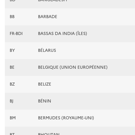
BB
BARBADE
FR-BDI
BASSAS DA INDIA (ÎLES)
BY
BÉLARUS
BE
BELGIQUE (UNION EUROPÉENNE)
BZ
BELIZE
BJ
BÉNIN
BM
BERMUDES (ROYAUME-UNI)
BT
BHOUTAN