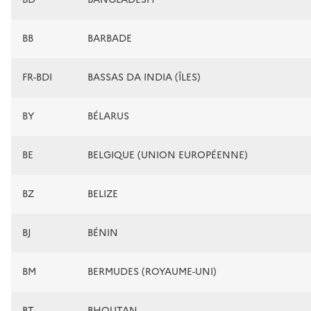
BB
BARBADE
FR-BDI
BASSAS DA INDIA (ÎLES)
BY
BÉLARUS
BE
BELGIQUE (UNION EUROPÉENNE)
BZ
BELIZE
BJ
BÉNIN
BM
BERMUDES (ROYAUME-UNI)
BT
BHOUTAN