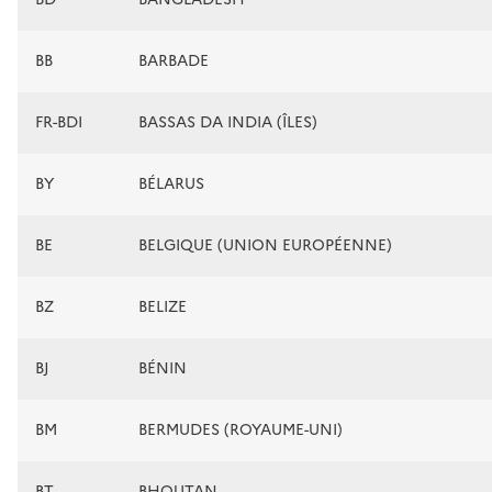
BB
BARBADE
FR-BDI
BASSAS DA INDIA (ÎLES)
BY
BÉLARUS
BE
BELGIQUE (UNION EUROPÉENNE)
BZ
BELIZE
BJ
BÉNIN
BM
BERMUDES (ROYAUME-UNI)
BT
BHOUTAN