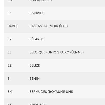
BB
BARBADE
FR-BDI
BASSAS DA INDIA (ÎLES)
BY
BÉLARUS
BE
BELGIQUE (UNION EUROPÉENNE)
BZ
BELIZE
BJ
BÉNIN
BM
BERMUDES (ROYAUME-UNI)
BT
BHOUTAN