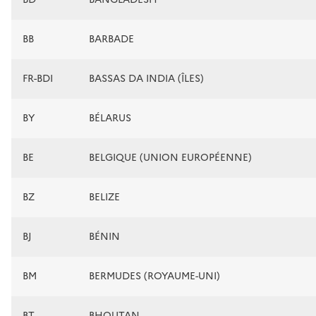
BB
BARBADE
FR-BDI
BASSAS DA INDIA (ÎLES)
BY
BÉLARUS
BE
BELGIQUE (UNION EUROPÉENNE)
BZ
BELIZE
BJ
BÉNIN
BM
BERMUDES (ROYAUME-UNI)
BT
BHOUTAN