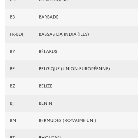
BB
BARBADE
FR-BDI
BASSAS DA INDIA (ÎLES)
BY
BÉLARUS
BE
BELGIQUE (UNION EUROPÉENNE)
BZ
BELIZE
BJ
BÉNIN
BM
BERMUDES (ROYAUME-UNI)
BT
BHOUTAN