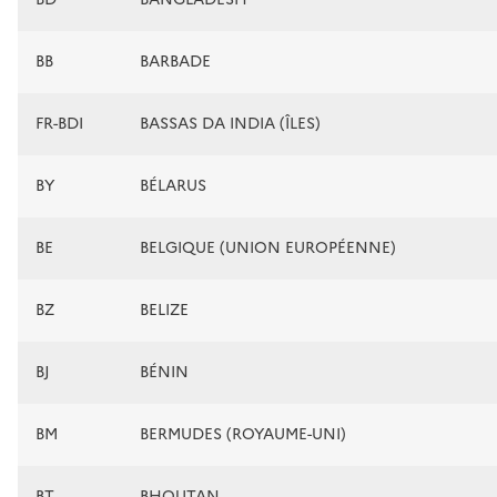
BB
BARBADE
FR-BDI
BASSAS DA INDIA (ÎLES)
BY
BÉLARUS
BE
BELGIQUE (UNION EUROPÉENNE)
BZ
BELIZE
BJ
BÉNIN
BM
BERMUDES (ROYAUME-UNI)
BT
BHOUTAN