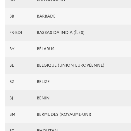
BB
BARBADE
FR-BDI
BASSAS DA INDIA (ÎLES)
BY
BÉLARUS
BE
BELGIQUE (UNION EUROPÉENNE)
BZ
BELIZE
BJ
BÉNIN
BM
BERMUDES (ROYAUME-UNI)
BT
BHOUTAN