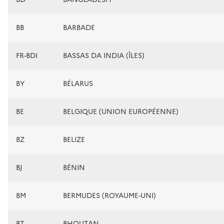
BB
BARBADE
FR-BDI
BASSAS DA INDIA (ÎLES)
BY
BÉLARUS
BE
BELGIQUE (UNION EUROPÉENNE)
BZ
BELIZE
BJ
BÉNIN
BM
BERMUDES (ROYAUME-UNI)
BT
BHOUTAN