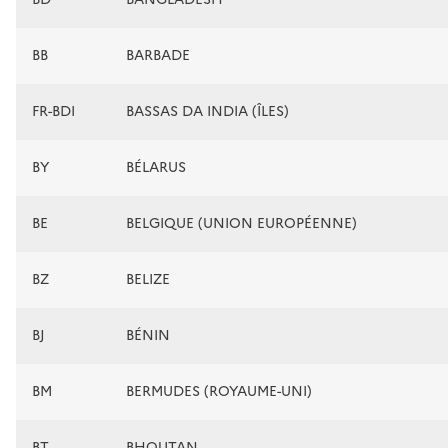
BB
BARBADE
FR-BDI
BASSAS DA INDIA (ÎLES)
BY
BÉLARUS
BE
BELGIQUE (UNION EUROPÉENNE)
BZ
BELIZE
BJ
BÉNIN
BM
BERMUDES (ROYAUME-UNI)
BT
BHOUTAN