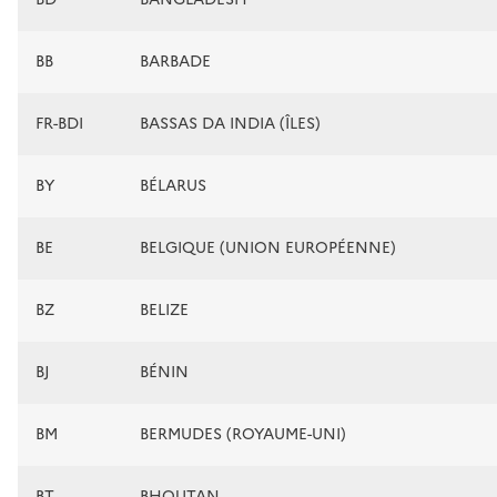
BB
BARBADE
FR-BDI
BASSAS DA INDIA (ÎLES)
BY
BÉLARUS
BE
BELGIQUE (UNION EUROPÉENNE)
BZ
BELIZE
BJ
BÉNIN
BM
BERMUDES (ROYAUME-UNI)
BT
BHOUTAN