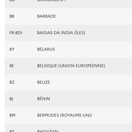
BB
BARBADE
FR-BDI
BASSAS DA INDIA (ÎLES)
BY
BÉLARUS
BE
BELGIQUE (UNION EUROPÉENNE)
BZ
BELIZE
BJ
BÉNIN
BM
BERMUDES (ROYAUME-UNI)
BT
BHOUTAN