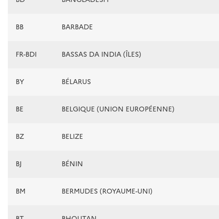
BB
BARBADE
FR-BDI
BASSAS DA INDIA (ÎLES)
BY
BÉLARUS
BE
BELGIQUE (UNION EUROPÉENNE)
BZ
BELIZE
BJ
BÉNIN
BM
BERMUDES (ROYAUME-UNI)
BT
BHOUTAN