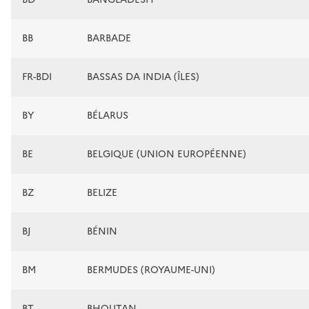
BB
BARBADE
FR-BDI
BASSAS DA INDIA (ÎLES)
BY
BÉLARUS
BE
BELGIQUE (UNION EUROPÉENNE)
BZ
BELIZE
BJ
BÉNIN
BM
BERMUDES (ROYAUME-UNI)
BT
BHOUTAN