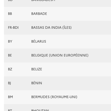
BB
BARBADE
FR-BDI
BASSAS DA INDIA (ÎLES)
BY
BÉLARUS
BE
BELGIQUE (UNION EUROPÉENNE)
BZ
BELIZE
BJ
BÉNIN
BM
BERMUDES (ROYAUME-UNI)
BT
BHOUTAN