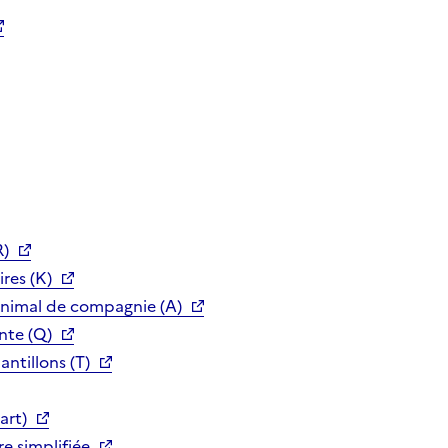
R)
res (K)
animal de compagnie (A)
nte (Q)
ntillons (T)
art)
e simplifiée