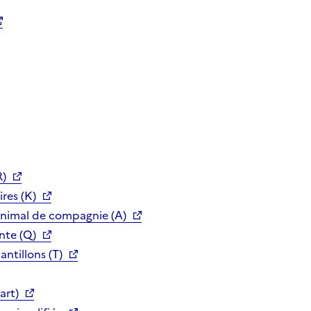
R)
res (K)
animal de compagnie (A)
nte (Q)
ntillons (T)
art)