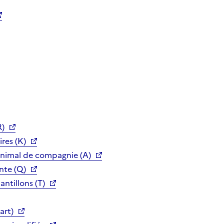
R)
res (K)
animal de compagnie (A)
nte (Q)
ntillons (T)
art)