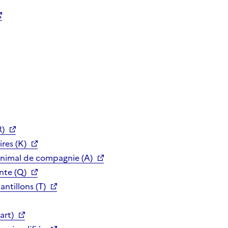
R)
res (K)
animal de compagnie (A)
nte (Q)
ntillons (T)
art)