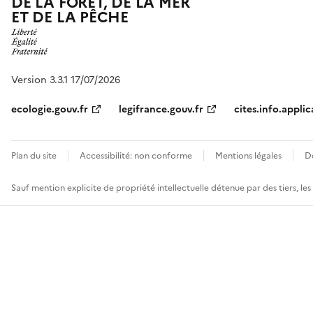
DE LA FORÊT, DE LA MER
ET DE LA PÊCHE
Version 3.3.1 17/07/2026
ecologie.gouv.fr
legifrance.gouv.fr
cites.info.applic
Plan du site
Accessibilité: non conforme
Mentions légales
D
Sauf mention explicite de propriété intellectuelle détenue par des tiers, le