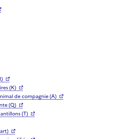
R)
res (K)
animal de compagnie (A)
nte (Q)
ntillons (T)
art)