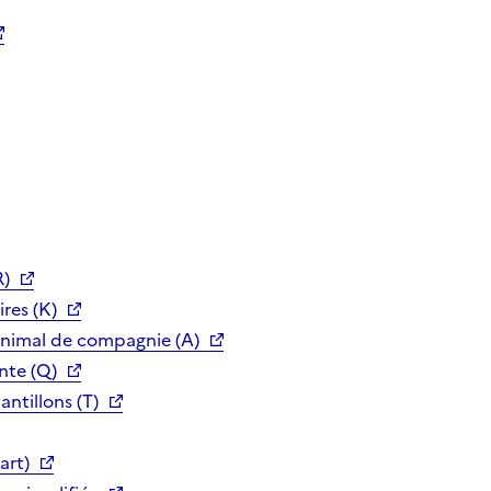
R)
res (K)
animal de compagnie (A)
nte (Q)
ntillons (T)
art)