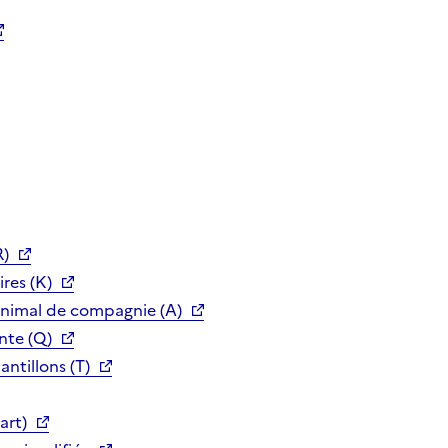
R)
res (K)
animal de compagnie (A)
nte (Q)
ntillons (T)
art)