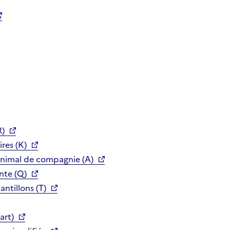
R)
res (K)
animal de compagnie (A)
nte (Q)
ntillons (T)
art)