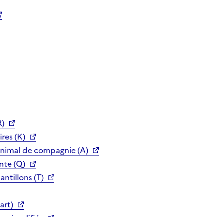
R)
res (K)
animal de compagnie (A)
nte (Q)
ntillons (T)
art)